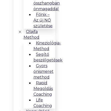
összhangban
önmagaddal
Főnix –
Az új NŐ
születése
Olajfa
Method
Kineziológia-
Method
Segítő
beszélgetések
Gyors
önismeret
method
Rapid
Megoldás
Coaching
Life
Coaching