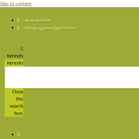
Skip to content
+36 30 303 7639
olajfagyogyaszat@gmail.com
Keresés
Keresés
Close
this
search
box.