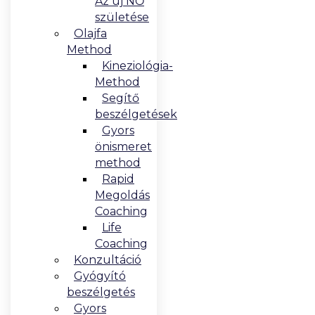
Az új NŐ
születése
Olajfa
Method
Kineziológia-
Method
Segítő
beszélgetések
Gyors
önismeret
method
Rapid
Megoldás
Coaching
Life
Coaching
Konzultáció
Gyógyító
beszélgetés
Gyors