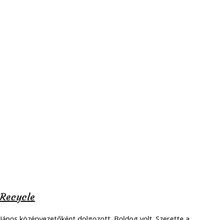
Recycle
János középvezetőként dolgozott. Boldog volt. Szerette a