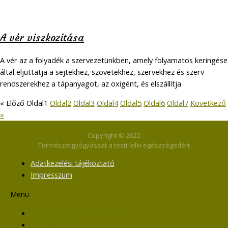
A vér viszkozitása
A vér az a folyadék a szervezetünkben, amely folyamatos keringése
által eljuttatja a sejtekhez, szövetekhez, szervekhez és szerv
rendszerekhez a tápanyagot, az oxigént, és elszállítja
« Előző
Oldal
1
Oldal
2
Oldal
3
Oldal
4
Oldal
5
Oldal
6
Oldal
7
Következő
»
Copyright © 2022
Természetgyógyászat a testi-lelki egészségedért
Adatkezelési tájékoztató
Impresszum
Menü
Adatkezelési tájékoztató
Impresszum