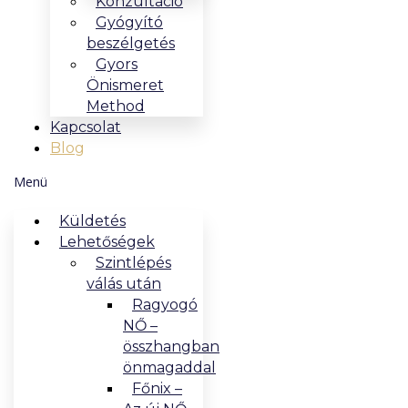
Konzultáció
Gyógyító
beszélgetés
Gyors
Önismeret
Method
Kapcsolat
Blog
Menü
Küldetés
Lehetőségek
Szintlépés
válás után
Ragyogó
NŐ –
összhangban
önmagaddal
Főnix –