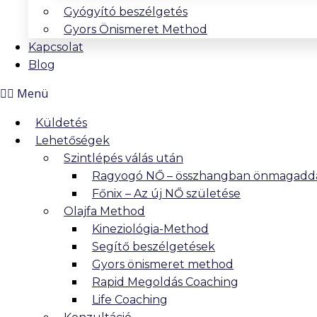
Gyógyító beszélgetés
Gyors Önismeret Method
Kapcsolat
Blog
Menü
Küldetés
Lehetőségek
Szintlépés válás után
Ragyogó NŐ – összhangban önmagadd
Főnix – Az új NŐ születése
Olajfa Method
Kineziológia-Method
Segítő beszélgetések
Gyors önismeret method
Rapid Megoldás Coaching
Life Coaching