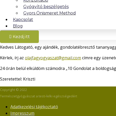
Konzultáció
Gyógyító beszélgetés
Gyors Önismeret Method
Kapcsolat
Blog
Kezdj itt
Kedves Látogató, egy ajándék, gondolatébresztő tananyagg
Kérlek, írj az
olajfagyogyaszat@gmail.com
címre egy üzenet
24 órán belül elküldöm számodra „10 Gondolat a boldogság
Szeretettel: Kriszti
Copyright © 2022
Természetgyógyászat a testi-lelki egészségedért
Adatkezelési tájékoztató
Impresszum