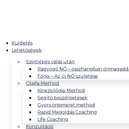
Küldetés
Lehetőségek
Szintlépés válás után
Ragyogó NŐ – összhangban önmagadd
Főnix – Az új NŐ születése
Olajfa Method
Kineziológia-Method
Segítő beszélgetések
Gyors önismeret method
Rapid Megoldás Coaching
Life Coaching
Konzultáció