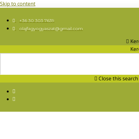
Skip to content
+36 30 303 7639
olajfagyogyaszat@gmail.com
Ker
Ker
Close this search